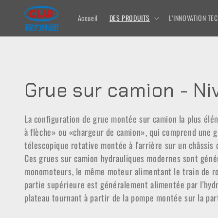
et passer
au
Accueil
DES PRODUITS
L'INNOVATION T
contenu
C
Grue sur camion - Ni
o
La configuration de grue montée sur camion la plus élé
à flèche» ou «chargeur de camion», qui comprend une g
l
télescopique rotative montée à l'arrière sur un châssis
Ces grues sur camion hydrauliques modernes sont gén
l
monomoteurs, le même moteur alimentant le train de ro
e
partie supérieure est généralement alimentée par l'hydr
plateau tournant à partir de la pompe montée sur la part
c