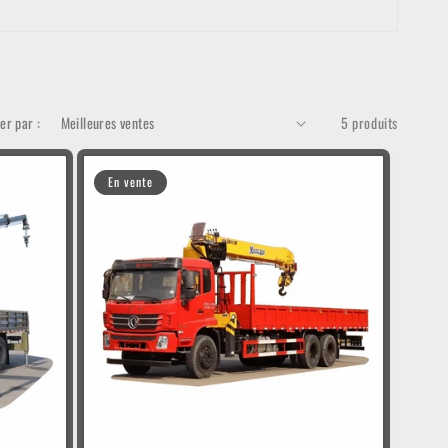
ier par :
5 produits
En vente