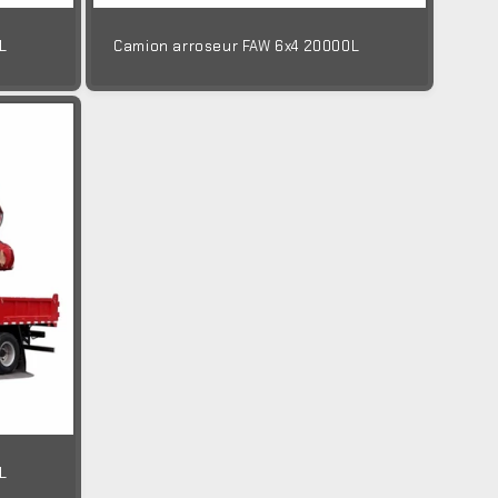
L
Camion arroseur FAW 6x4 20000L
L