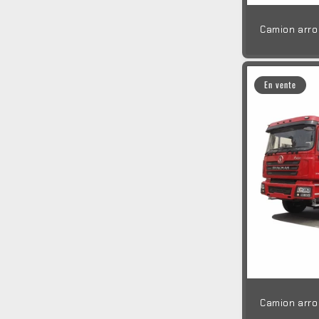
Camion arro
En vente
Camion arro