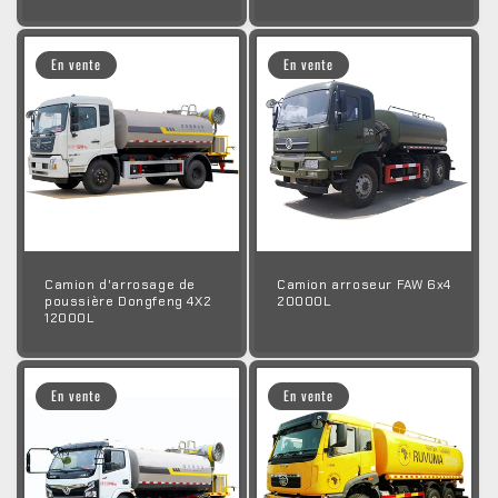
En vente
En vente
Camion d'arrosage de
Camion arroseur FAW 6x4
poussière Dongfeng 4X2
20000L
12000L
En vente
En vente