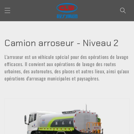
et passer
au
contenu
C
Camion arroseur - Niveau 2
o
L'arroseur est un véhicule spécial pour des opérations de lavage
l
efficaces. Il convient aux opérations de lavage des routes
urbaines, des autoroutes, des places et autres lieux, ainsi qu'aux
l
opérations d'arrosage municipales et paysagères.
e
c
t
i