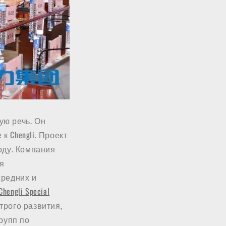
ую речь. Он
к Chengli. Проект
оду. Компания
я
средних и
Chengli Special
строго развития,
рупп по