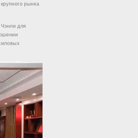
 крупного рынка
в Чэнли для
ношении
 силовых