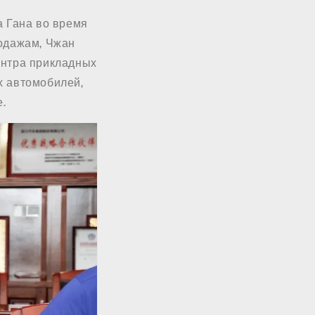
а Гана во время
родажам, Чжан
ентра прикладных
х автомобилей,
.