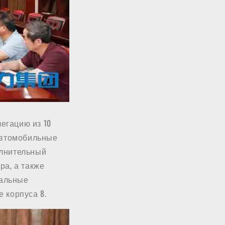
легацию из 10
 автомобильные
полнительный
ра, а также
нальные
 корпуса 8.