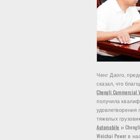
Ченг Даого, пред
сказал, что благо
Chengli Commercial 
получила квалиф
удовлетворения п
тяжелых грузови
Automobile
и Chengl
Weichai Power в 