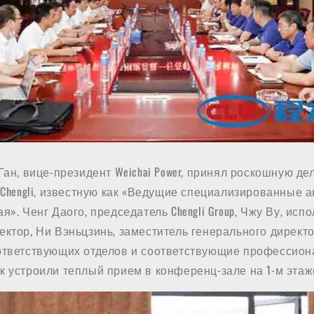
Ган, вице-президент Weichai Power, принял роскошную де
 Chengli, известную как «Ведущие специализированные
я». Ченг Даого, председатель Chengli Group, Чжу Ву, ис
ктор, Ни Вэньцзинь, заместитель генерального директо
ответствующих отделов и соответствующие профессио
 устроили теплый прием в конференц-зале на 1-м этаже