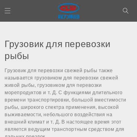
Перейти
к
контенту
К
Грузовик для перевозки
о
рыбы
л
Грузовик для перевозки свежей рыбы также
л
называется грузовиком для перевозки свежей
живой рыбы, грузовиком для перевозки
е
морепродуктов и т. Д. С функциями длительного
времени транспортировки, большой вместимости
к
рыбы, широкого спектра применения, высокой
ц
выживаемости, небольшого воздействия на
внешний климат и т. Д. В настоящее время этот
и
является ведущим транспортным средством для
дальних поездок.