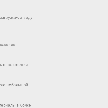
згрузка», а воду
оложение
ь в положении
сле небольшой
териалы в бочке