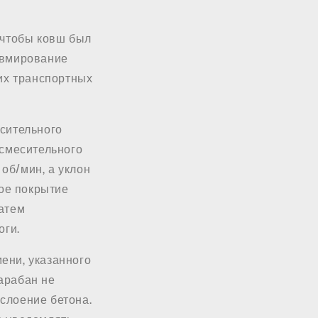
 чтобы ковш был
авмирование
их транспортных
есительного
 смесительного
об/мин, а уклон
ое покрытие
затем
оги.
ени, указанного
арабан не
слоение бетона.