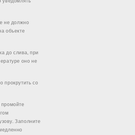
о уведомлять
ке не должно
на объекте
ка до слива, при
пературе оно не
о прокрутить со
 промойте
нгом
кузову. Заполните
 медленно