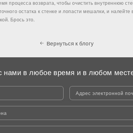
мя процесса возврата, чтобы очистить внутреннюю сте
очного остатка к стенке и лопасти мешалки, и налейте
кой. Брось это.
Вернуться к блогу
с нами в любое время и в любом мест
Адрес электронной по
она