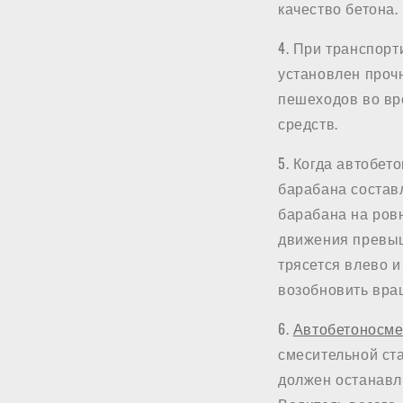
качество бетона.
4. При транспорт
установлен проч
пешеходов во вр
средств.
5. Когда автобет
барабана составл
барабана на ров
движения превыш
трясется влево и
возобновить вра
6.
Автобетоносме
смесительной ст
должен останавл