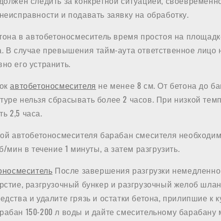
 должен следить за конкретной ситуацией, своевременн
неисправности и подавать заявку на обработку.
етона в автобетоносмеситель время простоя на площад
а. В случае превышения тайм-аута ответственное лицо 
но его устранить.
док
автобетоносмесителя
не менее 8 см. От бетона до ба
уре нельзя сбрасывать более 2 часов. При низкой тем
 2,5 часа.
зкой автобетоносмесителя барабан смесителя необходим
б/мин в течение 1 минуты, а затем разгрузить.
оносмеситель
После завершения разгрузки немедленно
рстие, разгрузочный бункер и разгрузочный желоб шла
едства и удалите грязь и остатки бетона, прилипшие к 
рабан 150-200 л воды и дайте смесительному барабану