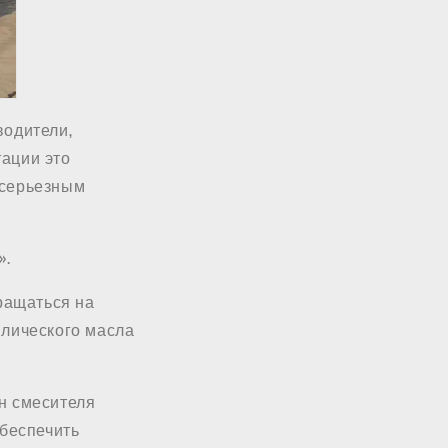
водители,
тации это
 серьезным
».
вращаться на
влического масла
н смесителя
обеспечить