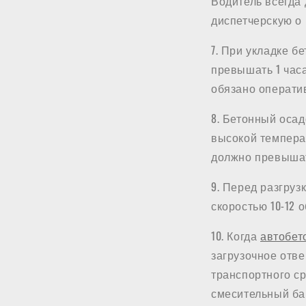
Водитель всегда
диспетчерскую о 
7. При укладке б
превышать 1 час
обязано оператив
8. Бетонный оса
высокой температ
должно превышать
9. Перед разгру
скоростью 10-12 о
10. Когда
автобет
загрузочное отве
транспортного ср
смесительный ба