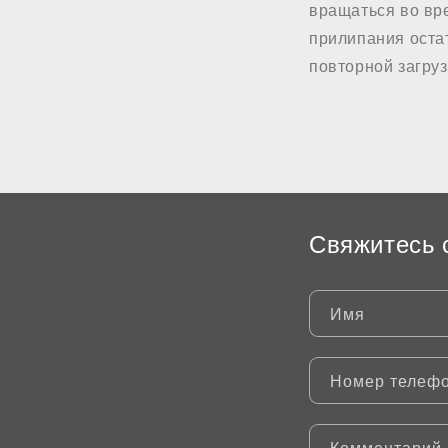
вращаться во вре
прилипания остат
повторной загруз
Свяжитесь 
Имя
Номер телеф
Комментарий