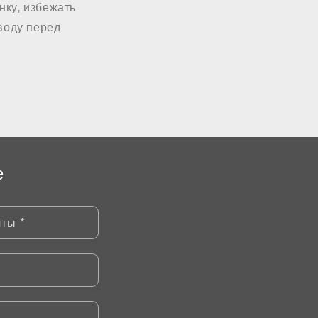
нку, избежать
 воду перед
е
чты
*