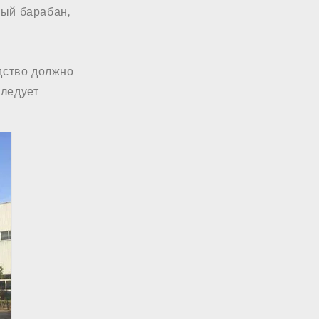
ный барабан,
едство должно
следует