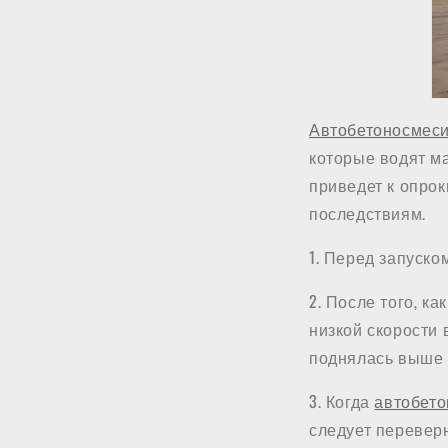
Автобетоносмеси
которые водят ма
приведет к опро
последствиям.
1. Перед запуско
2. После того, к
низкой скорости 
поднялась выше 2
3. Когда
автобето
следует переверн