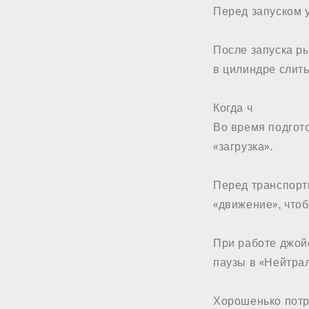
Перед запуском 
После запуска р
в цилиндре слить
Когда ч
Во время подгот
«загрузка».
Перед транспорт
«движение», что
При работе джой
паузы в «Нейтра
Хорошенько потр